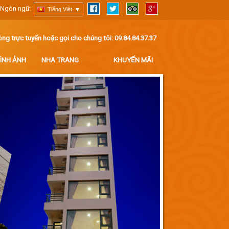
Ngôn ngữ:
Tiếng Việt
ng trực tuyến hoặc gọi cho chúng tôi:
09.84.84.37.37
ÌNH ẢNH
NHA TRANG
KHUYẾN MÃI