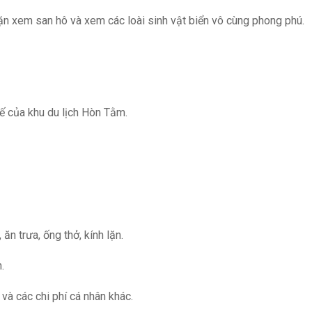
lặn xem san hô và xem các loài sinh vật biển vô cùng phong phú.
hế của khu du lịch Hòn Tằm.
.
ăn trưa, ống thở, kính lặn.
.
 và các chi phí cá nhân khác.