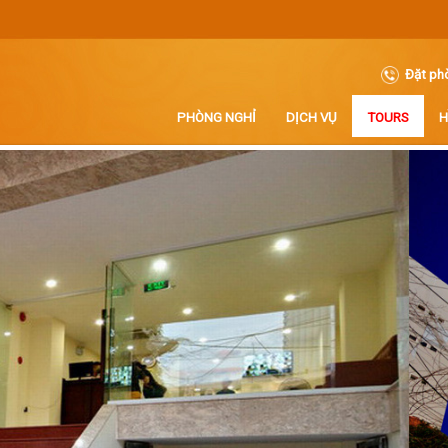
Đặt phò
PHÒNG NGHỈ
DỊCH VỤ
TOURS
H